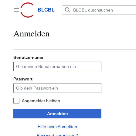
Zum
Inhalt
BLGBL
Hauptmenü
springen
Anmelden
Benutzername
Passwort
Angemeldet bleiben
Anmelden
Hilfe beim Anmelden
Passwort vergessen?