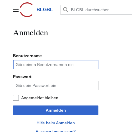
Zum
Inhalt
BLGBL
Hauptmenü
springen
Anmelden
Benutzername
Passwort
Angemeldet bleiben
Anmelden
Hilfe beim Anmelden
Passwort vergessen?