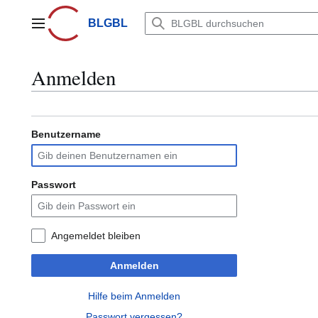
Zum
Inhalt
BLGBL
Hauptmenü
springen
Anmelden
Benutzername
Passwort
Angemeldet bleiben
Anmelden
Hilfe beim Anmelden
Passwort vergessen?