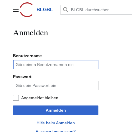
Zum
Inhalt
BLGBL
Hauptmenü
springen
Anmelden
Benutzername
Passwort
Angemeldet bleiben
Anmelden
Hilfe beim Anmelden
Passwort vergessen?