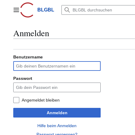
Zum
Inhalt
BLGBL
Hauptmenü
springen
Anmelden
Benutzername
Passwort
Angemeldet bleiben
Anmelden
Hilfe beim Anmelden
Passwort vergessen?