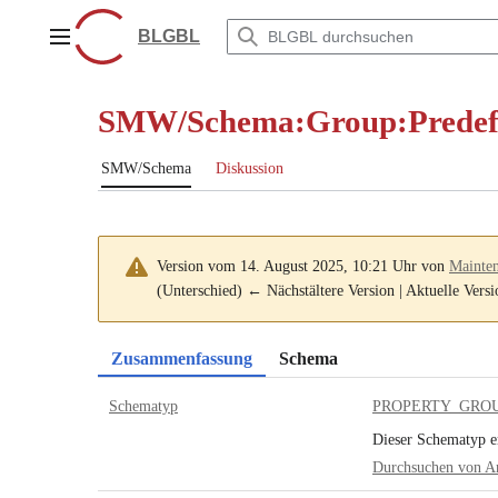
Zum
Inhalt
BLGBL
Hauptmenü
springen
SMW/Schema
:
Group:Predef
SMW/Schema
Diskussion
Version vom 14. August 2025, 10:21 Uhr von
Mainten
(Unterschied) ← Nächstältere Version | Aktuelle Vers
Zusammenfassung
Schema
Schematyp
PROPERTY_GRO
Dieser Schematyp e
Durchsuchen von A