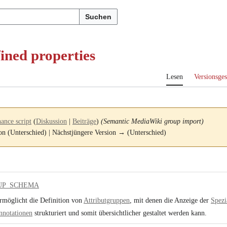
Suchen
ined properties
Lesen
Versionsges
ance script
(
Diskussion
|
Beiträge
)
(Semantic MediaWiki group import)
ion (Unterschied) | Nächstjüngere Version → (Unterschied)
UP_SCHEMA
rmöglicht die Definition von
Attributgruppen
, mit denen die Anzeige der
Spezi
nnotationen
strukturiert und somit übersichtlicher gestaltet werden kann.