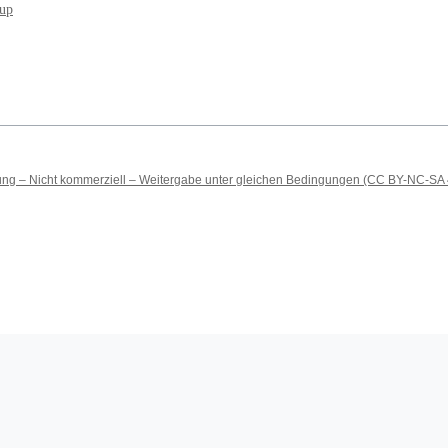
oup
 – Nicht kommerziell – Weitergabe unter gleichen Bedingungen (CC BY-NC-SA 