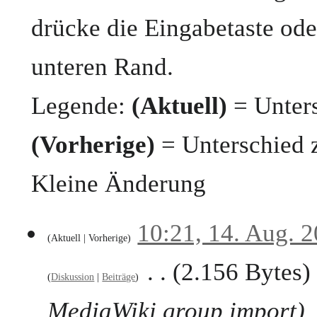
drücke die Eingabetaste ode
unteren Rand.
Legende:
(Aktuell)
= Unters
(Vorherige)
= Unterschied 
Kleine Änderung
1
10:21, 14. Aug. 
Aktuell
Vorherige
4
.
2.156 Bytes
A
Diskussion
Beiträge
u
g
MediaWiki group import
u