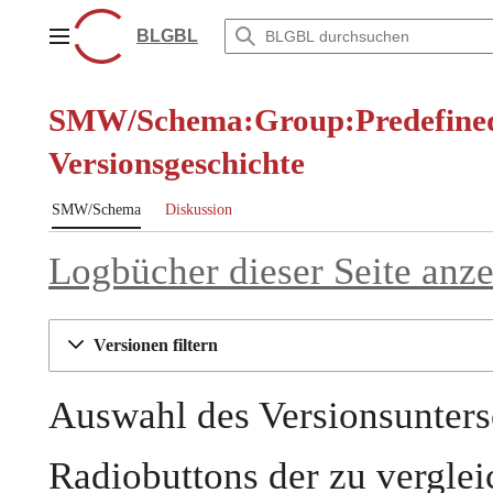
Zum
Inhalt
BLGBL
Hauptmenü
springen
SMW/Schema:Group:Predefined 
Versionsgeschichte
SMW/Schema
Diskussion
Logbücher dieser Seite anz
Versionen filtern
Auswahl des Versionsunters
Radiobuttons der zu vergle