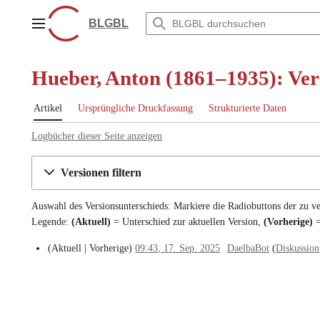
Zum
Inhalt
BLGBL
Hauptmenü
springen
Hueber, Anton (1861–1935): Ver
Artikel
Ursprüngliche Druckfassung
Strukturierte Daten
Logbücher dieser Seite anzeigen
Versionen filtern
Auswahl des Versionsunterschieds: Markiere die Radiobuttons der zu v
Legende:
(Aktuell)
= Unterschied zur aktuellen Version,
(Vorherige)
=
Aktuell
Vorherige
09:43, 17. Sep. 2025
DaelbaBot
Diskussion
1
7
.
S
e