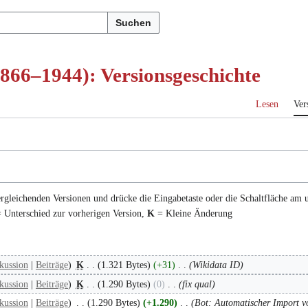
Suchen
866–1944): Versionsgeschichte
Lesen
Ver
ergleichenden Versionen und drücke die Eingabetaste oder die Schaltfläche am 
 Unterschied zur vorherigen Version,
K
= Kleine Änderung
kussion
Beiträge
K
1.321 Bytes
+31
Wikidata ID
kussion
Beiträge
K
1.290 Bytes
0
fix qual
kussion
Beiträge
1.290 Bytes
+1.290
Bot: Automatischer Import v