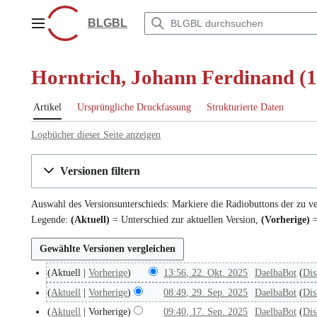
Zum
Inhalt
BLGBL
Hauptmenü
springen
Horntrich, Johann Ferdinand (1
Artikel
Ursprüngliche Druckfassung
Strukturierte Daten
Logbücher dieser Seite anzeigen
Versionen filtern
Auswahl des Versionsunterschieds: Markiere die Radiobuttons der zu v
Legende:
(Aktuell)
= Unterschied zur aktuellen Version,
(Vorherige)
=
Aktuell
Vorherige
13:56, 22. Okt. 2025
DaelbaBot
Dis
2
2
Aktuell
Vorherige
08:49, 29. Sep. 2025
DaelbaBot
Dis
2
.
9
Aktuell
Vorherige
09:40, 17. Sep. 2025
DaelbaBot
Dis
1