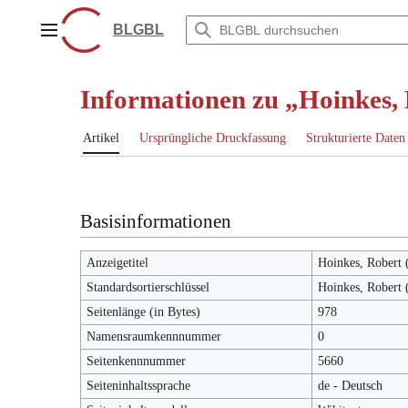
Zum
Inhalt
BLGBL
Hauptmenü
springen
Informationen zu „Hoinkes,
Artikel
Ursprüngliche Druckfassung
Strukturierte Daten
Basisinformationen
Anzeigetitel
Hoinkes, Robert
Standardsortierschlüssel
Hoinkes, Robert
Seitenlänge (in Bytes)
978
Namensraumkennnummer
0
Seitenkennnummer
5660
Seiteninhaltssprache
de - Deutsch