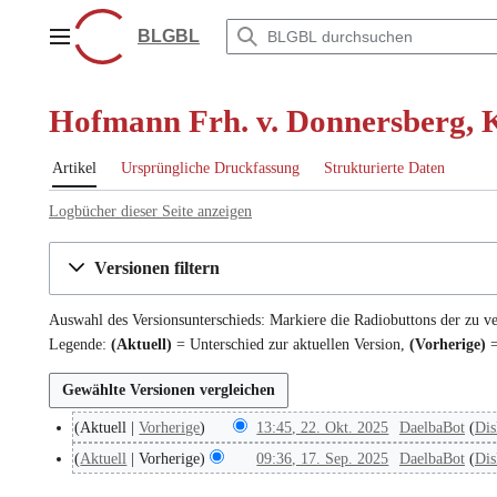
Zum
Inhalt
BLGBL
Hauptmenü
springen
Hofmann Frh. v. Donnersberg, K
Artikel
Ursprüngliche Druckfassung
Strukturierte Daten
Logbücher dieser Seite anzeigen
Versionen filtern
Auswahl des Versionsunterschieds: Markiere die Radiobuttons der zu v
Legende:
(Aktuell)
= Unterschied zur aktuellen Version,
(Vorherige)
=
Aktuell
Vorherige
13:45, 22. Okt. 2025
DaelbaBot
Dis
2
2
Aktuell
Vorherige
09:36, 17. Sep. 2025
DaelbaBot
Dis
1
.
7