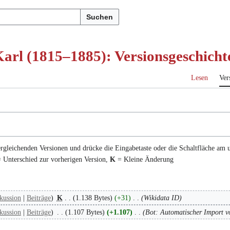
Suchen
arl (1815–1885): Versionsgeschicht
Lesen
Ver
ergleichenden Versionen und drücke die Eingabetaste oder die Schaltfläche am 
 Unterschied zur vorherigen Version,
K
= Kleine Änderung
kussion
Beiträge
K
1.138 Bytes
+31
Wikidata ID
kussion
Beiträge
1.107 Bytes
+1.107
Bot: Automatischer Import v