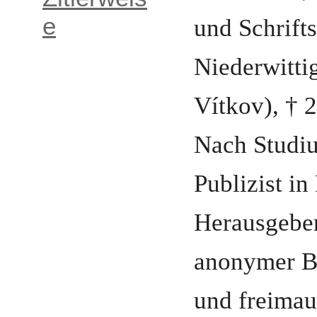
und
Schrifts
e
Niederwitti
Vítkov)
, †
2
Nach
Studi
Publizist in
Herausgeber
anonymer Br
und freimau