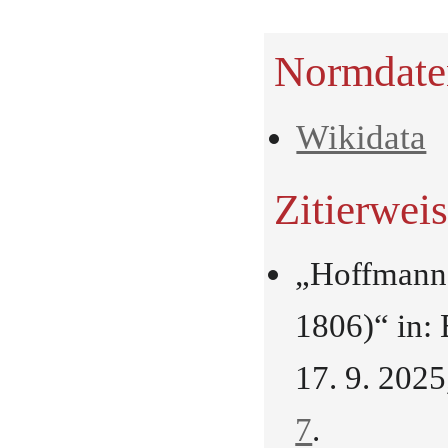
Normdate
Wikidata
Zitierwei
„Hoffmann,
1806)“ in:
17. 9. 202
7
.