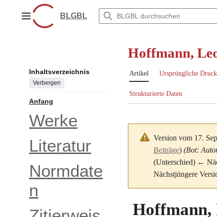
Zum
Inhalt
BLGBL
Hauptmenü
springen
Hoffmann, Leo
Inhaltsverzeichnis
Artikel
Ursprüngliche Druck
Verbergen
Strukturierte Daten
Anfang
Werke
Version vom 17. Se
Literatur
Beiträge
)
(Bot: Auto
(Unterschied) ← Näch
Normdate
Nächstjüngere Versi
n
Hoffmann, 
Zitierweis