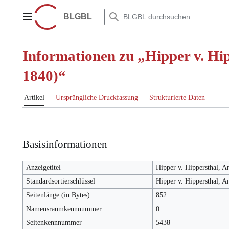
Zum
Inhalt
BLGBL
Hauptmenü
springen
Informationen zu „Hipper v. Hip
1840)“
Artikel
Ursprüngliche Druckfassung
Strukturierte Daten
Basisinformationen
Anzeigetitel
Hipper v. Hippersthal, A
Standardsortierschlüssel
Hipper v. Hippersthal, A
Seitenlänge (in Bytes)
852
Namensraumkennnummer
0
Seitenkennnummer
5438