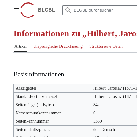
Zum
Inhalt
BLGBL
Hauptmenü
springen
Informationen zu „Hilbert, Jar
Artikel
Ursprüngliche Druckfassung
Strukturierte Daten
Basisinformationen
Anzeigetitel
Hilbert, Jaroslav (1871–
Standardsortierschlüssel
Hilbert, Jaroslav (1871–
Seitenlänge (in Bytes)
842
Namensraumkennnummer
0
Seitenkennnummer
5389
Seiteninhaltssprache
de - Deutsch