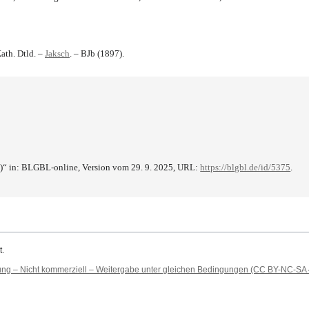
ath. Dtld. –
Jaksch
. – BJb (1897).
)“ in: BLGBL-online, Version vom 29. 9. 2025, URL:
https://blgbl.de/id/5375
.
t.
 – Nicht kommerziell – Weitergabe unter gleichen Bedingungen (CC BY-NC-SA 