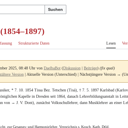
Suchen
 (1854–1897)
fassung
Strukturierte Daten
Lesen
Ver
ember 2025, 08:48 Uhr von
DaelbaBot
(
Diskussion
|
Beiträge
)
(fix qual)
ältere Version
| Aktuelle Version (Unterschied) | Nächstjüngere Version → (Un
siker
, *
7. 10. 1854
Tissa Bez. Tetschen (Tisá)
, †
7. 5. 1897
Karlsbad (Karlov
öniglichen Kapelle in Dresden seit 1864
, danach
Lehrerbildungsanstalt in Leit
n von → J. V. Dont), zunächst
Volksschullehrer
, dann
Musiklehrer an einer Le
icht, zur Gesangs- und Harmonielehre, Verzeichnis s. Kosch, Kath. Dtld.