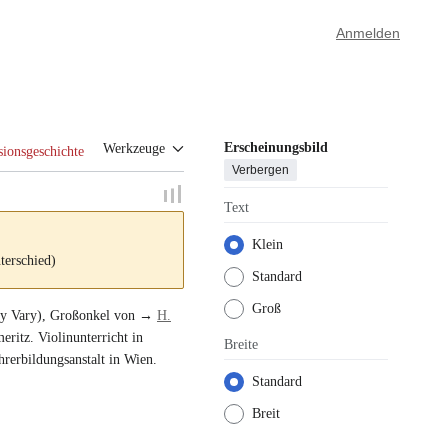
Anmelden
Erscheinungsbild
Werkzeuge
sionsgeschichte
Verbergen
Text
Klein
terschied)
Standard
Groß
y Vary)
, Großonkel von →
H.
meritz
. Violinunterricht in
Breite
hrerbildungsanstalt in Wien
.
Standard
Breit