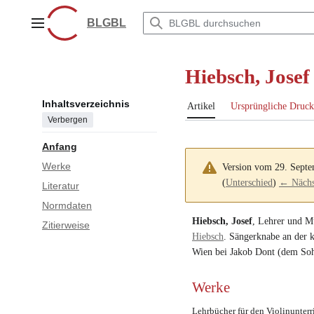
Zum
Inhalt
BLGBL
Hauptmenü
springen
Hiebsch, Josef
Inhaltsverzeichnis
Artikel
Ursprüngliche Druck
Verbergen
Anfang
Werke
Version vom 29. Sept
(
Unterschied
)
← Nächst
Literatur
Normdaten
Hiebsch, Josef
,
Lehrer
und
Mu
Zitierweise
Hiebsch
.
Sängerknabe an der k
Wien bei
Jakob Dont
(dem Soh
Werke
Lehrbücher für den Violinunterr