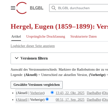
Zum
Inhalt
BLGBL
Hauptmenü
springen
Hergel, Eugen (1859–1899): Ver
Artikel
Ursprüngliche Druckfassung
Strukturierte Daten
Logbücher dieser Seite anzeigen
Versionen filtern
Auswahl des Versionsunterschieds: Markiere die Radiobuttons der zu v
Legende:
(Aktuell)
= Unterschied zur aktuellen Version,
(Vorherige)
=
Aktuell
Vorherige
13:43, 22. Okt. 2025
DaelbaBot
Dis
2
2
Aktuell
Vorherige
08:51, 17. Sep. 2025
DaelbaBot
Dis
1
.
7