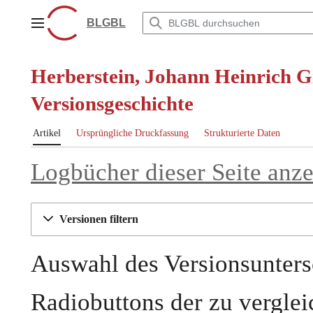
Zum
Inhalt
BLGBL
Hauptmenü
springen
Herberstein, Johann Heinrich G
Versionsgeschichte
Artikel
Ursprüngliche Druckfassung
Strukturierte Daten
Logbücher dieser Seite anz
Versionen filtern
Auswahl des Versionsunters
Radiobuttons der zu vergle