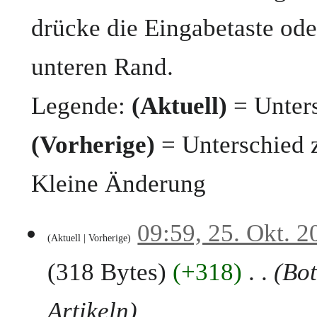
drücke die Eingabetaste ode
unteren Rand.
Legende:
(Aktuell)
= Unters
(Vorherige)
= Unterschied 
Kleine Änderung
2
09:59, 25. Okt. 2
Aktuell
Vorherige
5
.
318 Bytes
+318
Bot
O
k
t
Artikeln
o