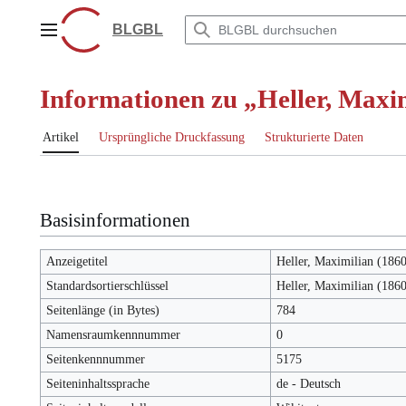
Zum
Inhalt
BLGBL
Hauptmenü
springen
Informationen zu „Heller, Maxi
Artikel
Ursprüngliche Druckfassung
Strukturierte Daten
Basisinformationen
Anzeigetitel
Heller, Maximilian (186
Standardsortierschlüssel
Heller, Maximilian (186
Seitenlänge (in Bytes)
784
Namensraumkennnummer
0
Seitenkennnummer
5175
Seiteninhaltssprache
de - Deutsch