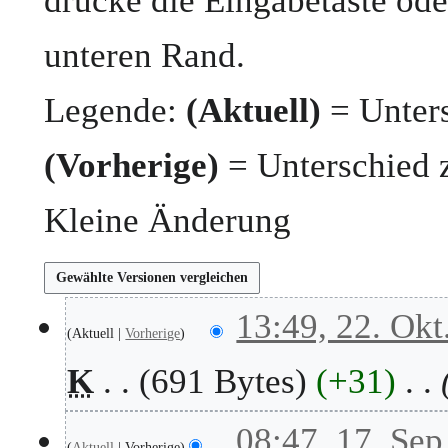
drücke die Eingabetaste ode
unteren Rand.
Legende:
(Aktuell)
= Unters
(Vorherige)
= Unterschied 
Kleine Änderung
2
13:49, 22. Okt
Aktuell
Vorherige
2
.
K
691 Bytes
+31
O
k
t
1
08:47, 17. Sep
o
Aktuell
Vorherige
7