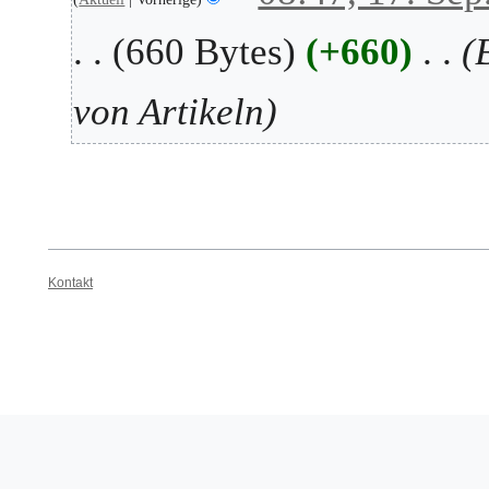
b
.
660 Bytes
+660
e
S
r
e
2
p
von Artikeln
0
t
2
e
5
m
b
e
r
2
Kontakt
0
2
5