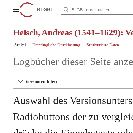
Zum
Inhalt
BLGBL
Hauptmenü
springen
Heisch, Andreas (1541–1629): Ve
Artikel
Ursprüngliche Druckfassung
Strukturierte Daten
Logbücher dieser Seite anz
Versionen filtern
Auswahl des Versionsunters
Radiobuttons der zu vergle