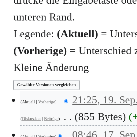
drücke die Eingabetaste ode
unteren Rand.
Legende:
(Aktuell)
= Unters
(Vorherige)
= Unterschied 
Kleine Änderung
1
21:25, 19. Sep
Aktuell
Vorherige
9
.
855 Bytes
S
Diskussion
Beiträge
e
K
p
1
08:46, 17. Sep
e
t
Aktuell
Vorherige
7