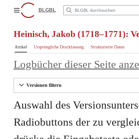
Zum
Inhalt
BLGBL
Hauptmenü
springen
Heinisch, Jakob (1718–1771): Ve
Artikel
Ursprüngliche Druckfassung
Strukturierte Daten
Logbücher dieser Seite anz
Versionen filtern
Auswahl des Versionsunters
Radiobuttons der zu vergle