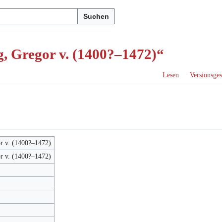
Suchen
, Gregor v. (1400?–1472)“
Lesen
Versionsges
r v. (1400?–1472)
r v. (1400?–1472)