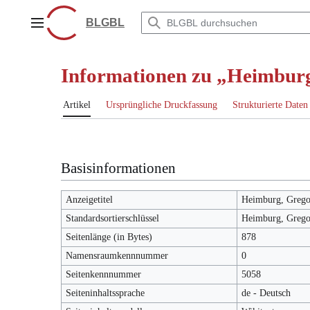
Zum
Inhalt
BLGBL
Hauptmenü
springen
Informationen zu „Heimburg
Artikel
Ursprüngliche Druckfassung
Strukturierte Daten
Basisinformationen
Anzeigetitel
Heimburg, Grego
Standardsortierschlüssel
Heimburg, Grego
Seitenlänge (in Bytes)
878
Namensraumkennnummer
0
Seitenkennnummer
5058
Seiteninhaltssprache
de - Deutsch