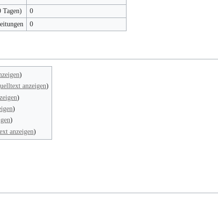
0 Tagen)
0
beitungen
0
nzeigen
)
uelltext anzeigen
)
zeigen
)
eigen
)
igen
)
ext anzeigen
)