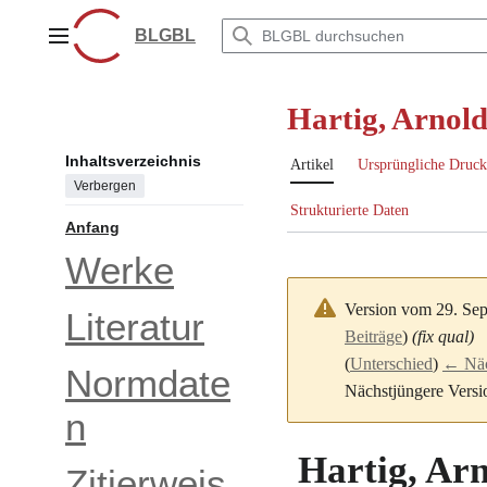
Zum
Inhalt
BLGBL
Hauptmenü
springen
Hartig, Arnol
Inhaltsverzeichnis
Artikel
Ursprüngliche Druck
Verbergen
Strukturierte Daten
Anfang
Werke
Version vom 29. Se
Literatur
Beiträge
)
(fix qual)
(
Unterschied
)
← Näch
Normdate
Nächstjüngere Versi
n
Hartig, Ar
Zitierweis