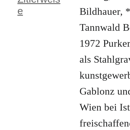
Bildhauer
, 
e
Tannwald B
1972
Purker
als
Stahlgra
kunstgewerb
Gablonz
un
Wien
bei
Is
freischaffe