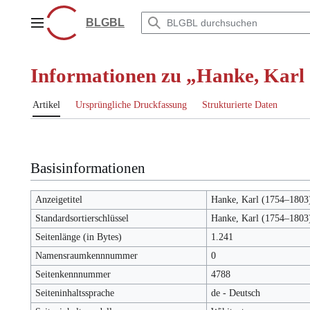
Zum
Inhalt
BLGBL
Hauptmenü
springen
Informationen zu „Hanke, Karl
Artikel
Ursprüngliche Druckfassung
Strukturierte Daten
Basisinformationen
Anzeigetitel
Hanke, Karl (1754–1803
Standardsortierschlüssel
Hanke, Karl (1754–1803
Seitenlänge (in Bytes)
1.241
Namensraumkennnummer
0
Seitenkennnummer
4788
Seiteninhaltssprache
de - Deutsch