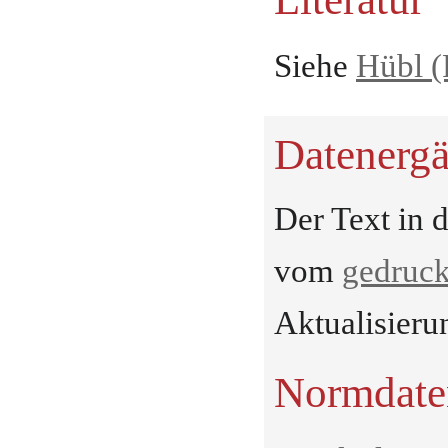
Literatur
Siehe
Hübl (
Datenerg
Der Text in 
vom
gedruck
Aktualisieru
Normdate