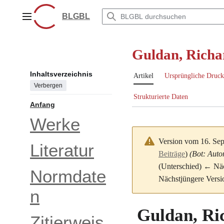
Zum
Inhalt
BLGBL
Hauptmenü
springen
Guldan, Richa
Inhaltsverzeichnis
Artikel
Ursprüngliche Druck
Verbergen
Strukturierte Daten
Anfang
Werke
Version vom 16. Se
Literatur
Beiträge
)
(Bot: Auto
(Unterschied) ← Näch
Normdate
Nächstjüngere Versi
n
Guldan, Ri
Zitierweis