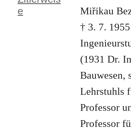
e
Miřikau Bez
†
3. 7. 1955
Ingenieurst
(
1931 Dr. In
Bauwesen
,
Lehrstuhls 
Professor
u
Professor fü