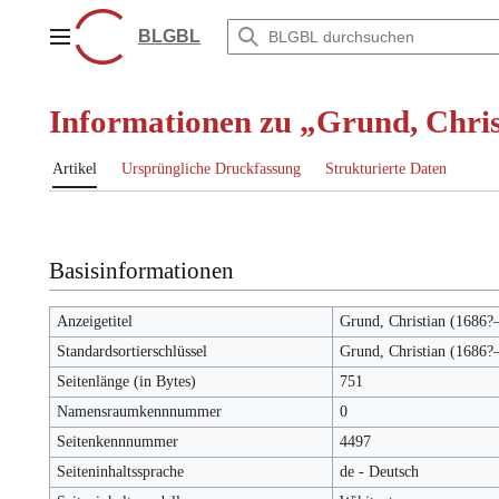
Zum
Inhalt
BLGBL
Hauptmenü
springen
Informationen zu „Grund, Chri
Artikel
Ursprüngliche Druckfassung
Strukturierte Daten
Basisinformationen
Anzeigetitel
Grund, Christian (1686?
Standardsortierschlüssel
Grund, Christian (1686?
Seitenlänge (in Bytes)
751
Namensraumkennnummer
0
Seitenkennnummer
4497
Seiteninhaltssprache
de - Deutsch