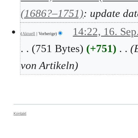
e
(1686?–1751)
: update dat
r
2
0
1
14:22, 16. Sep
2
Aktuell
Vorherige
6
5
.
751 Bytes
+751
S
e
p
von Artikeln
t
e
m
b
e
r
2
Kontakt
0
2
5