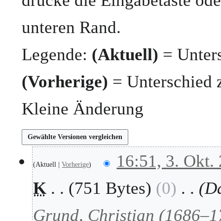
drücke die Eingabetaste ode
unteren Rand.
Legende:
(Aktuell)
= Unters
(Vorherige)
= Unterschied 
Kleine Änderung
3
16:51, 3. Okt.
Aktuell
Vorherige
.
O
K
751 Bytes
0
Da
k
t
o
Grund, Christian (1686–1
b