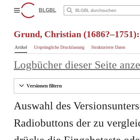
Zum
Inhalt
BLGBL
Hauptmenü
springen
Grund, Christian (1686?–1751):
Artikel
Ursprüngliche Druckfassung
Strukturierte Daten
Logbücher dieser Seite anz
Versionen filtern
Auswahl des Versionsunters
Radiobuttons der zu vergle