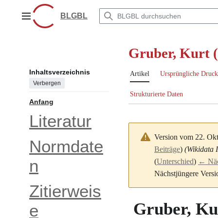
Zum
Inhalt
BLGBL
Hauptmenü
springen
Gruber, Kurt 
Inhaltsverzeichnis
Artikel
Ursprüngliche Druck
Verbergen
Strukturierte Daten
Anfang
Literatur
Version vom 22. Ok
Normdate
Beiträge
)
(Wikidata 
n
(
Unterschied
)
← Näch
Nächstjüngere Versi
Zitierweis
Gruber, Ku
e