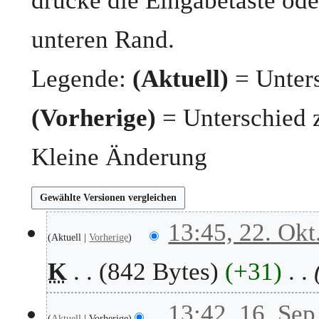
drücke die Eingabetaste ode
unteren Rand.
Legende:
(Aktuell)
= Unters
(Vorherige)
= Unterschied 
Kleine Änderung
2
13:45, 22. Okt
Aktuell
Vorherige
2
.
K
842 Bytes
+31
O
k
t
1
13:42, 16. Sep
o
Aktuell
Vorherige
6