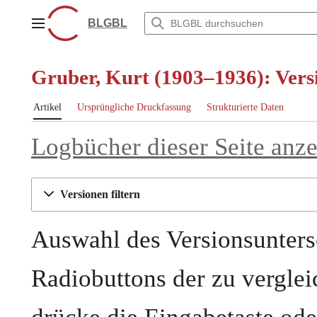
Zum
Inhalt
BLGBL
Hauptmenü
springen
Gruber, Kurt (1903–1936): Vers
Artikel
Ursprüngliche Druckfassung
Strukturierte Daten
Logbücher dieser Seite anz
Versionen filtern
Auswahl des Versionsunters
Radiobuttons der zu vergle