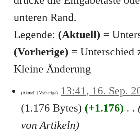
drücke die Eingabetaste ode
unteren Rand.
Legende:
(Aktuell)
= Unters
(Vorherige)
= Unterschied 
Kleine Änderung
1
13:41, 16. Sep. 2
Aktuell
Vorherige
6
.
1.176 Bytes
+1.176
S
e
p
von Artikeln
t
e