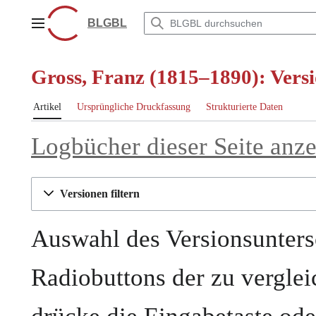
Zum
Inhalt
BLGBL
Hauptmenü
springen
Gross, Franz (1815–1890): Versi
Artikel
Ursprüngliche Druckfassung
Strukturierte Daten
Logbücher dieser Seite anz
Versionen filtern
Auswahl des Versionsunters
Radiobuttons der zu vergle