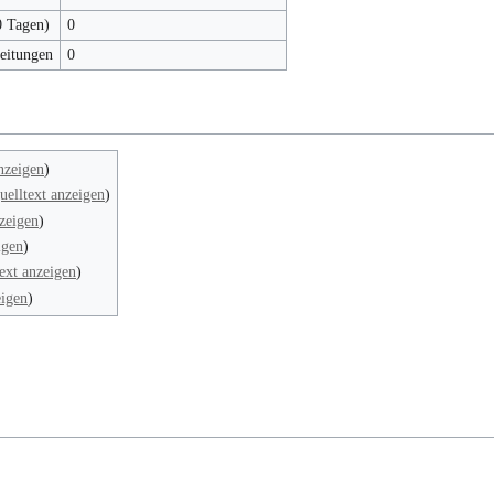
0 Tagen)
0
beitungen
0
nzeigen
)
uelltext anzeigen
)
zeigen
)
igen
)
ext anzeigen
)
eigen
)