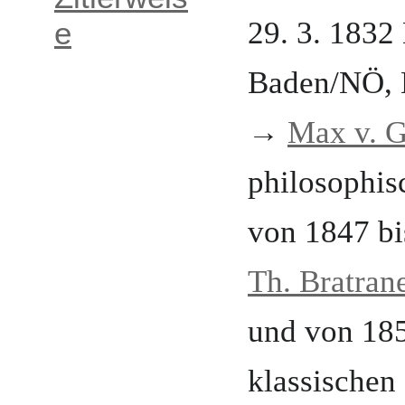
e
29. 3. 1832
Baden/NÖ
,
→
Max v. 
philosophis
von 1847 bi
Th. Bratran
und
von 185
klassischen