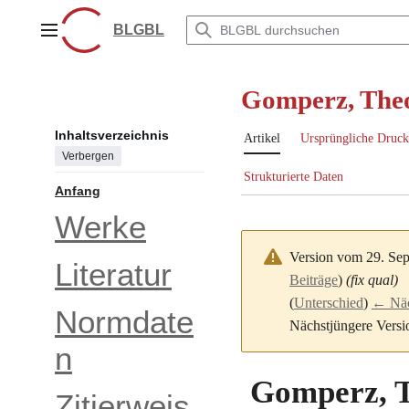
Zum
Inhalt
BLGBL
Hauptmenü
springen
Gomperz, The
Inhaltsverzeichnis
Artikel
Ursprüngliche Druck
Verbergen
Strukturierte Daten
Anfang
Werke
Version vom 29. Se
Literatur
Beiträge
)
(fix qual)
(
Unterschied
)
← Näch
Normdate
Nächstjüngere Versi
n
Gomperz, 
Zitierweis