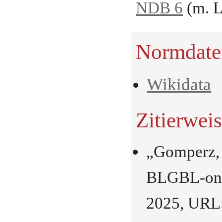
NDB 6
(m. L
Normdate
Wikidata
Zitierwei
„Gomperz, 
BLGBL-onli
2025, URL