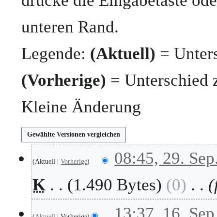
drücke die Eingabetaste ode
unteren Rand.
Legende:
(Aktuell)
= Unters
(Vorherige)
= Unterschied 
Kleine Änderung
2
08:45, 29. Sep
Aktuell
Vorherige
9
.
K
1.490 Bytes
0
S
e
p
1
13:37, 16. Sep
t
Aktuell
Vorherige
6