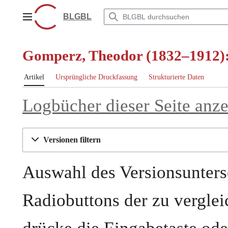
Zum
Inhalt
BLGBL
Hauptmenü
springen
Gomperz, Theodor (1832–1912):
Artikel
Ursprüngliche Druckfassung
Strukturierte Daten
Logbücher dieser Seite anz
Versionen filtern
Auswahl des Versionsunters
Radiobuttons der zu vergle