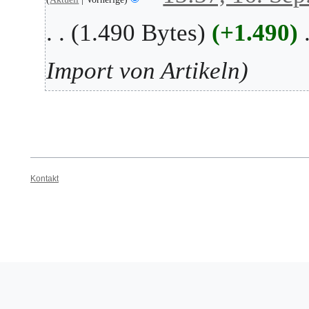
e
.
1.490 Bytes
+1.490
m
S
b
e
e
p
Import von Artikeln
r
t
2
e
0
m
2
b
5
e
r
2
Kontakt
0
2
5