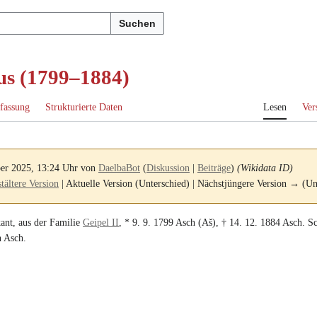
Suchen
us (1799–1884)
fassung
Strukturierte Daten
Lesen
Ver
ber 2025, 13:24 Uhr von
DaelbaBot
(
Diskussion
|
Beiträge
)
(Wikidata ID)
ältere Version
| Aktuelle Version (Unterschied) | Nächstjüngere Version → (Un
kant
, aus der Familie
Geipel II
, *
9. 9. 1799
Asch (Aš)
, †
14. 12. 1884
Asch
.
S
n Asch
.