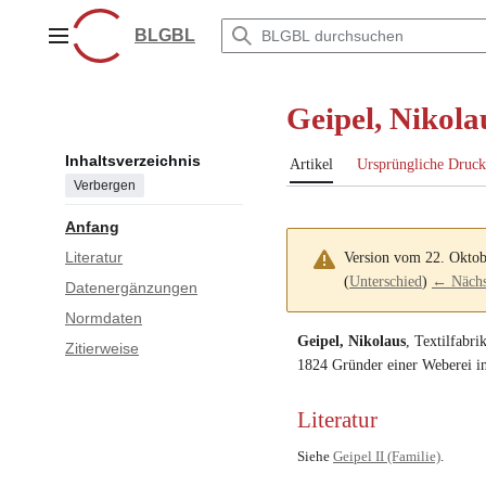
Zum
Inhalt
BLGBL
Hauptmenü
springen
Geipel, Nikola
Inhaltsverzeichnis
Artikel
Ursprüngliche Druck
Verbergen
Anfang
Literatur
Version vom 22. Okto
(
Unterschied
)
← Nächst
Datenergänzungen
Normdaten
Geipel, Nikolaus
,
Textilfabri
Zitierweise
1824 Gründer einer Weberei i
Literatur
Siehe
Geipel II (Familie)
.