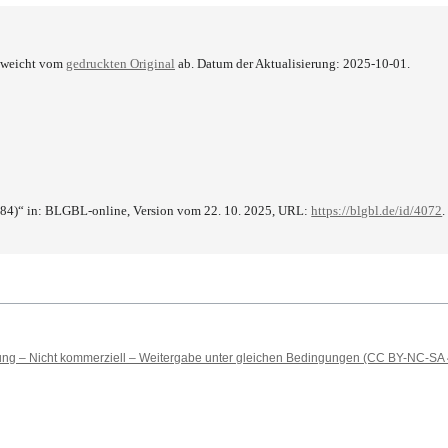
e weicht vom
gedruckten Original
ab. Datum der Aktualisierung: 2025-10-01.
84)“ in: BLGBL-online, Version vom 22. 10. 2025, URL:
https://blgbl.de/id/4072
.
 – Nicht kommerziell – Weitergabe unter gleichen Bedingungen (CC BY-NC-SA 