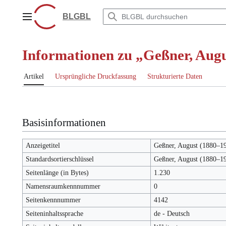
Zum
Inhalt
BLGBL
Hauptmenü
springen
Informationen zu „Geßner, Aug
Artikel
Ursprüngliche Druckfassung
Strukturierte Daten
Basisinformationen
Anzeigetitel
Geßner, August (1880–1
Standardsortierschlüssel
Geßner, August (1880–1
Seitenlänge (in Bytes)
1.230
Namensraumkennnummer
0
Seitenkennnummer
4142
Seiteninhaltssprache
de - Deutsch