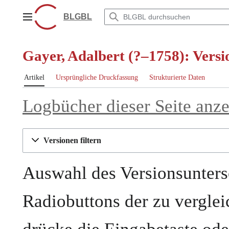
Zum
Inhalt
BLGBL
Hauptmenü
springen
Gayer, Adalbert (?–1758): Versi
Artikel
Ursprüngliche Druckfassung
Strukturierte Daten
Logbücher dieser Seite anz
Versionen filtern
Auswahl des Versionsunters
Radiobuttons der zu vergle