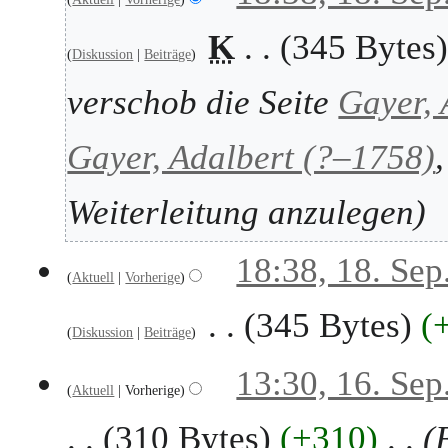
b
.
K
345 Bytes
e
S
Diskussion
Beiträge
r
e
2
p
verschob die Seite
Gayer, 
0
t
2
e
Gayer, Adalbert (?–1758)
5
m
b
e
Weiterleitung anzulegen
r
2
18:38, 18. Sep
0
Aktuell
Vorherige
2
5
345 Bytes
Diskussion
Beiträge
K
1
13:30, 16. Sep
e
Aktuell
Vorherige
6
i
.
310 Bytes
+310
n
S