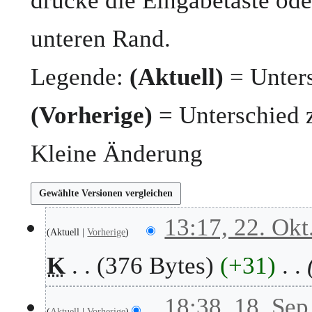
drücke die Eingabetaste ode
unteren Rand.
Legende:
(Aktuell)
= Unters
(Vorherige)
= Unterschied 
Kleine Änderung
2
13:17, 22. Okt
Aktuell
Vorherige
2
.
K
376 Bytes
+31
O
k
t
1
18:38, 18. Sep
o
Aktuell
Vorherige
8