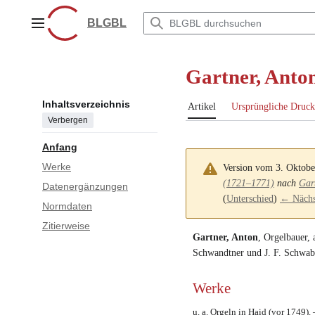
Zum
Inhalt
BLGBL
Hauptmenü
springen
Gartner, Anto
Inhaltsverzeichnis
Artikel
Ursprüngliche Druck
Verbergen
Anfang
Werke
Version vom 3. Oktob
(1721–1771)
nach
Gar
Datenergänzungen
(
Unterschied
)
← Nächst
Normdaten
Zitierweise
Gartner, Anton
,
Orgelbauer
,
Schwandtner
und
J. F. Schwab
Werke
u. a. Orgeln in Haid (vor 1749).