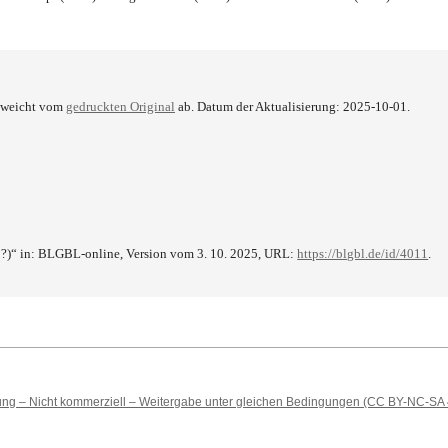
e weicht vom
gedruckten Original
ab. Datum der Aktualisierung: 2025-10-01.
?)“ in: BLGBL-online, Version vom 3. 10. 2025, URL:
https://blgbl.de/id/4011
.
 – Nicht kommerziell – Weitergabe unter gleichen Bedingungen (CC BY-NC-SA 