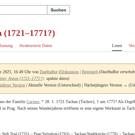
Suchen
n (1721–1771?)
fassung
Strukturierte Daten
Lesen
Ver
er 2025, 16:49 Uhr von
DaelbaBot
(
Diskussion
|
Beiträge
)
(DaelbaBot verschob
tner, Anton (1721–1771?)
: update dates)
ältere Version
| Aktuelle Version (Unterschied) | Nächstjüngere Version → (Un
 aus der Familie
Gartner
, *
28. 1. 1721
Tachau (Tachov)
, †
um 1771
? Als
Orgel
l
in Prag. Nach seinen Wanderjahren eröffnete er eine eigene
Werkstatt in Tac
 – Stift Tepl (1755). – Prag/Veitsdom (1763). – Tachau/Stadtkirche (1770). – Tachau