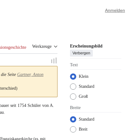
Anmelden
Erscheinungsbild
Werkzeuge
sionsgeschichte
Verbergen
Text
 die Seite
Gartner, Anton
Klein
Standard
terschied)
Groß
bauer
seit 1754 Schüler von
A.
Breite
hau
.
Standard
Breit
/Franziskanerkirche (zs. mit