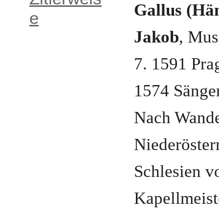
Gallus (Hän
e
Jakob
,
Mus
7. 1591
Pra
1574 Sänger
Nach Wande
Niederöster
Schlesien
v
Kapellmeist