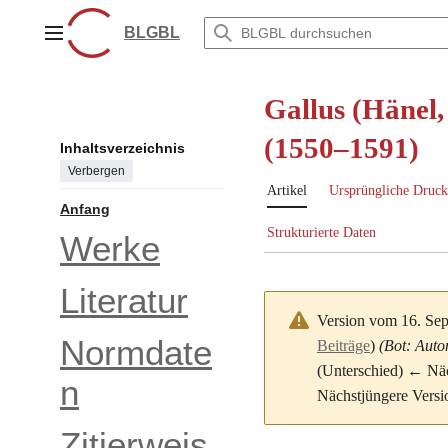
Zum
Inhalt
BLGBL
Hauptmenü
springen
Gallus (Hänel,
(1550–1591)
Inhaltsverzeichnis
Verbergen
Artikel
Ursprüngliche Druck
Anfang
Strukturierte Daten
Werke
Literatur
Version vom 16. Se
Normdate
Beiträge
)
(Bot: Auto
(Unterschied) ← Näch
n
Nächstjüngere Versi
Zitierweis