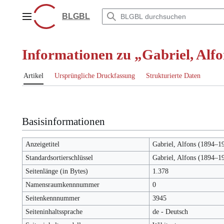
Zum
Inhalt
BLGBL
Hauptmenü
springen
Informationen zu „Gabriel, Alf
Artikel
Ursprüngliche Druckfassung
Strukturierte Daten
Basisinformationen
Anzeigetitel
Gabriel, Alfons (1894–1
Standardsortierschlüssel
Gabriel, Alfons (1894–1
Seitenlänge (in Bytes)
1.378
Namensraumkennnummer
0
Seitenkennnummer
3945
Seiteninhaltssprache
de - Deutsch