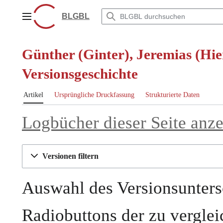
Zum
Inhalt
BLGBL
Hauptmenü
springen
Günther (Ginter), Jeremias (Hi
Versionsgeschichte
Artikel
Ursprüngliche Druckfassung
Strukturierte Daten
Logbücher dieser Seite anz
Versionen filtern
Auswahl des Versionsunters
Radiobuttons der zu vergle