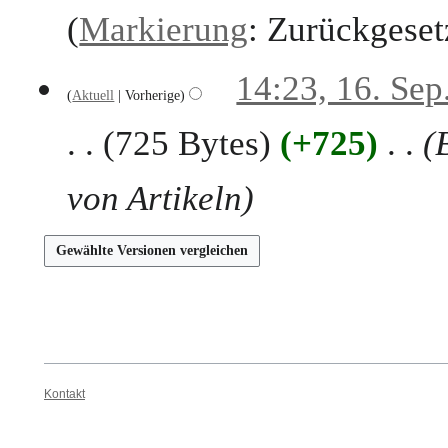
a
Markierung
:
Zurückgeset
m
m
e
1
14:23, 16. Sep
n
Aktuell
Vorherige
6
f
.
725 Bytes
+725
a
S
s
e
s
p
von Artikeln
u
t
n
e
g
m
b
e
r
2
0
2
Kontakt
5