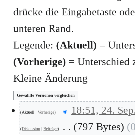
drücke die Eingabetaste ode
unteren Rand.
Legende:
(Aktuell)
= Unters
(Vorherige)
= Unterschied 
Kleine Änderung
2
18:51, 24. Sep
Aktuell
Vorherige
4
.
797 Bytes
S
Diskussion
Beiträge
e