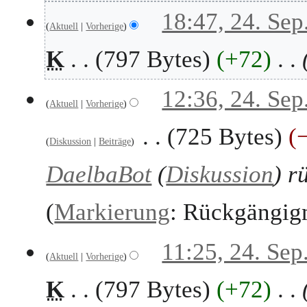
K
p
18:47, 24. Sep
e
t
Aktuell
Vorherige
i
e
K
797 Bytes
+72
n
m
e
b
B
e
12:36, 24. Sep
e
r
Aktuell
Vorherige
a
2
r
725 Bytes
0
Diskussion
Beiträge
b
2
e
5
DaelbaBot
(
Diskussion
) r
i
t
u
Markierung
:
Rückgängig
n
g
11:25, 24. Sep
s
Aktuell
Vorherige
z
u
K
797 Bytes
+72
s