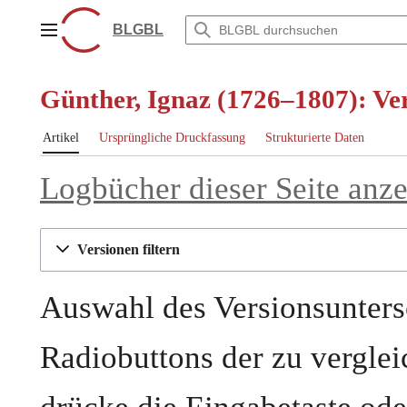
Zum
Inhalt
BLGBL
Hauptmenü
springen
Günther, Ignaz (1726–1807): Ver
Artikel
Ursprüngliche Druckfassung
Strukturierte Daten
Logbücher dieser Seite anz
Versionen filtern
Auswahl des Versionsunters
Radiobuttons der zu vergle