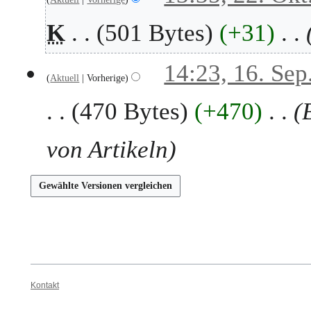
b
.
K
501 Bytes
+31
e
O
r
k
2
t
1
14:23, 16. Sep
0
o
Aktuell
Vorherige
6
2
b
.
470 Bytes
+470
5
e
S
r
e
2
p
von Artikeln
0
t
2
e
5
m
b
e
r
2
0
2
Kontakt
5