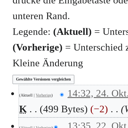
drücke die Eingabetaste ode
unteren Rand.
Legende:
(Aktuell)
= Unters
(Vorherige)
= Unterschied 
Kleine Änderung
2
14:32, 24. Okt
Aktuell
Vorherige
4
.
K
499 Bytes
−2
O
k
t
2
13:35, 22. Okt
o
Aktuell
Vorherige
2