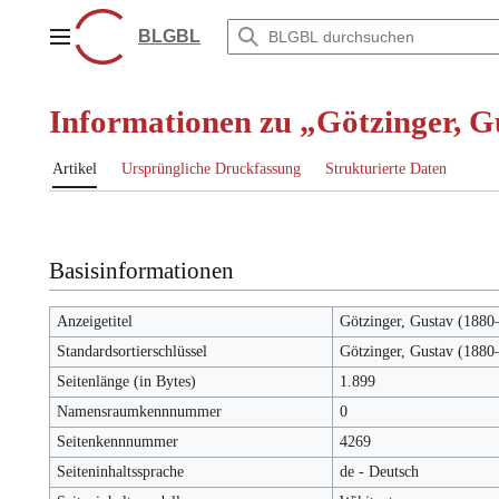
Zum
Inhalt
BLGBL
Hauptmenü
springen
Informationen zu „Götzinger, G
Artikel
Ursprüngliche Druckfassung
Strukturierte Daten
Basisinformationen
Anzeigetitel
Götzinger, Gustav (1880
Standardsortierschlüssel
Götzinger, Gustav (1880
Seitenlänge (in Bytes)
1.899
Namensraumkennnummer
0
Seitenkennnummer
4269
Seiteninhaltssprache
de - Deutsch