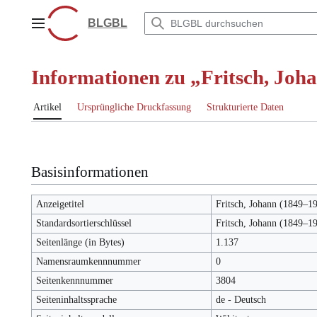
Zum
Inhalt
BLGBL
Hauptmenü
springen
Informationen zu „Fritsch, Joh
Artikel
Ursprüngliche Druckfassung
Strukturierte Daten
Basisinformationen
Anzeigetitel
Fritsch, Johann (1849–1
Standardsortierschlüssel
Fritsch, Johann (1849–1
Seitenlänge (in Bytes)
1.137
Namensraumkennnummer
0
Seitenkennnummer
3804
Seiteninhaltssprache
de - Deutsch