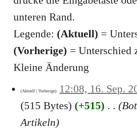
drücke die Eingabetaste ode
unteren Rand.
Legende:
(Aktuell)
= Unters
(Vorherige)
= Unterschied 
Kleine Änderung
1
12:08, 16. Sep. 2
Aktuell
Vorherige
6
.
515 Bytes
+515
Bot
S
e
p
Artikeln
t
e