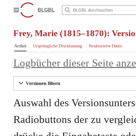
Zum
Inhalt
BLGBL
Hauptmenü
springen
Frey, Marie (1815–1870): Versio
Artikel
Ursprüngliche Druckfassung
Strukturierte Daten
Logbücher dieser Seite anz
Versionen filtern
Auswahl des Versionsunters
Radiobuttons der zu vergle