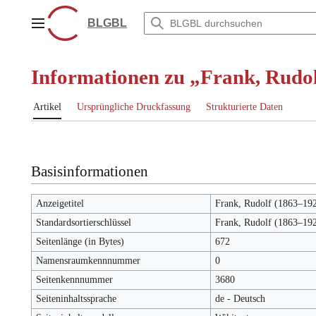
Zum
Inhalt
BLGBL
Hauptmenü
springen
Informationen zu „Frank, Rudo
Artikel
Ursprüngliche Druckfassung
Strukturierte Daten
Basisinformationen
Anzeigetitel
Frank, Rudolf (1863–19
Standardsortierschlüssel
Frank, Rudolf (1863–19
Seitenlänge (in Bytes)
672
Namensraumkennnummer
0
Seitenkennnummer
3680
Seiteninhaltssprache
de - Deutsch