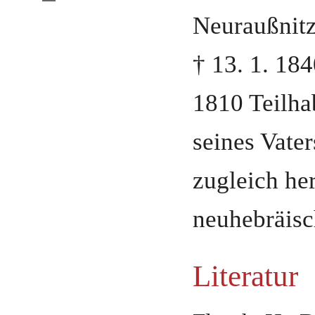
Neuraußnitz
†
13. 1. 18
1810 Teilha
seines Vate
zugleich her
neuhebräis
Literatur