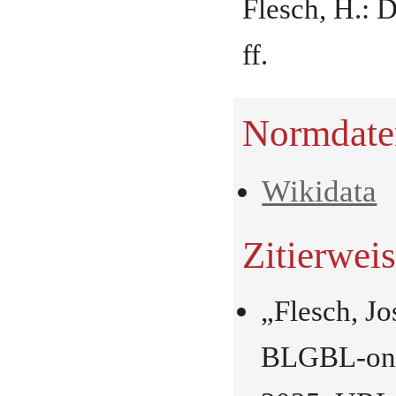
Flesch, H.: 
ff.
Normdate
Wikidata
Zitierwei
„Flesch, Jo
BLGBL-onli