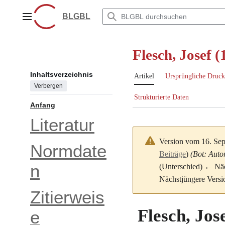
Zum
Inhalt
BLGBL
Hauptmenü
springen
Flesch, Josef 
Inhaltsverzeichnis
Artikel
Ursprüngliche Druck
Verbergen
Strukturierte Daten
Anfang
Literatur
Version vom 16. Se
Normdate
Beiträge
)
(Bot: Auto
n
(Unterschied) ← Näch
Nächstjüngere Versi
Zitierweis
Flesch, Jos
e