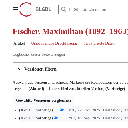
Zum
Inhalt
BLGBL
Hauptmenü
springen
Fischer, Maximilian (1892–1963)
Artikel
Ursprüngliche Druckfassung
Strukturierte Daten
Logbücher dieser Seite anzeigen
Versionen filtern
Auswahl des Versionsunterschieds: Markiere die Radiobuttons der zu v
Legende:
(Aktuell)
= Unterschied zur aktuellen Version,
(Vorherige)
=
Aktuell
Vorherige
13:20, 22. Okt. 2025
DaelbaBot
Dis
2
2
Aktuell
Vorherige
12:02, 16. Sep. 2025
DaelbaBot
Dis
1
.
6