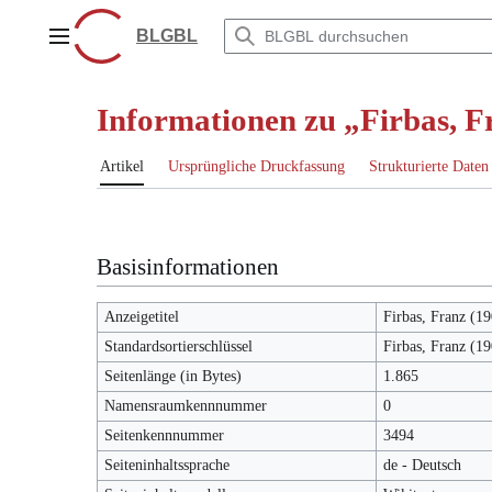
Zum
Inhalt
BLGBL
Hauptmenü
springen
Informationen zu „Firbas, 
Artikel
Ursprüngliche Druckfassung
Strukturierte Daten
Basisinformationen
Anzeigetitel
Firbas, Franz (1
Standardsortierschlüssel
Firbas, Franz (1
Seitenlänge (in Bytes)
1.865
Namensraumkennnummer
0
Seitenkennnummer
3494
Seiteninhaltssprache
de - Deutsch