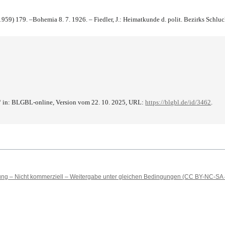
1959) 179. –Bohemia 8. 7. 1926. – Fiedler, J.: Heimatkunde d. polit. Bezirks Schlu
“ in: BLGBL-online, Version vom 22. 10. 2025, URL:
https://blgbl.de/id/3462
.
 – Nicht kommerziell – Weitergabe unter gleichen Bedingungen (CC BY-NC-SA 