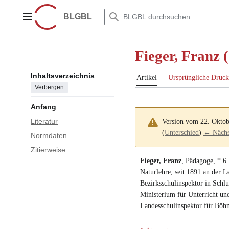
Zum
Inhalt
BLGBL
Hauptmenü
springen
Fieger, Franz 
Inhaltsverzeichnis
Artikel
Ursprüngliche Druck
Verbergen
Anfang
Literatur
Version vom 22. Okto
(
Unterschied
)
← Nächst
Normdaten
Zitierweise
Fieger, Franz
,
Pädagoge
, *
6.
Naturlehre
,
seit 1891 an der L
Bezirksschulinspektor in Schl
Ministerium für Unterricht un
Landesschulinspektor für Böh