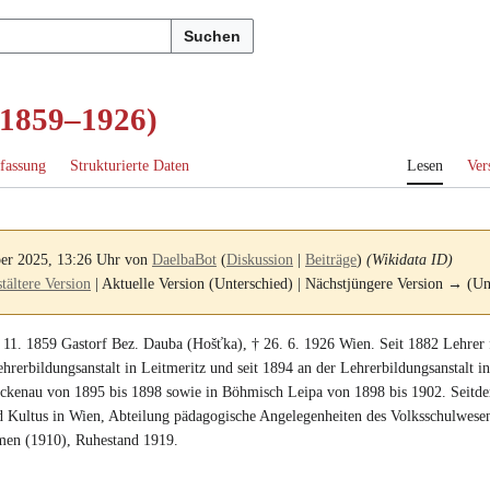
Suchen
(1859–1926)
fassung
Strukturierte Daten
Lesen
Ver
ber 2025, 13:26 Uhr von
DaelbaBot
(
Diskussion
|
Beiträge
)
(Wikidata ID)
ältere Version
| Aktuelle Version (Unterschied) | Nächstjüngere Version → (Un
 11. 1859
Gastorf Bez. Dauba (Hošťka)
, †
26. 6. 1926
Wien
.
Seit 1882 Lehrer
ehrerbildungsanstalt in Leitmeritz
und
seit 1894 an der Lehrerbildungsanstalt 
uckenau von 1895 bis 1898
sowie
in Böhmisch Leipa von 1898 bis 1902
.
Seitde
d Kultus in Wien
, Abteilung pädagogische Angelegenheiten des Volksschulwese
men (1910)
, Ruhestand 1919.