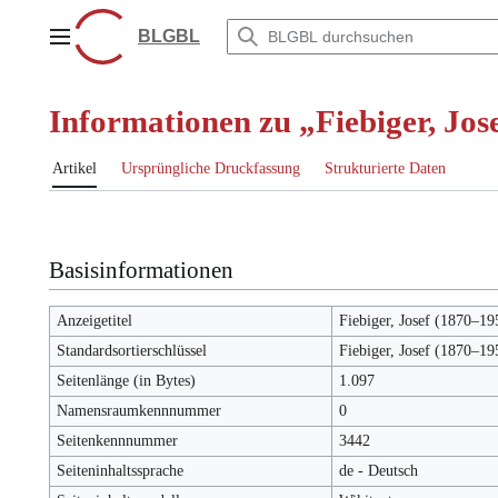
Zum
Inhalt
BLGBL
Hauptmenü
springen
Informationen zu „Fiebiger, Jos
Artikel
Ursprüngliche Druckfassung
Strukturierte Daten
Basisinformationen
Anzeigetitel
Fiebiger, Josef (1870–19
Standardsortierschlüssel
Fiebiger, Josef (1870–19
Seitenlänge (in Bytes)
1.097
Namensraumkennnummer
0
Seitenkennnummer
3442
Seiteninhaltssprache
de - Deutsch